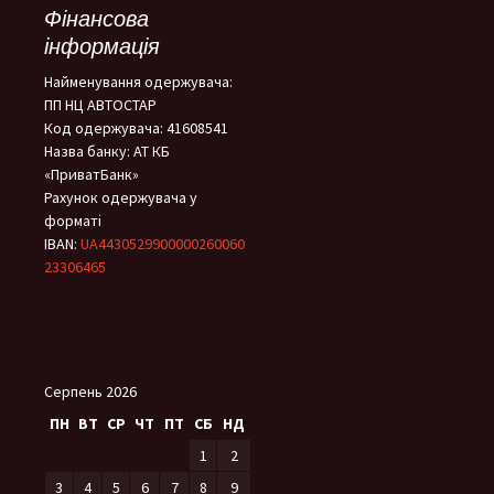
Фінансова
інформація
Найменування одержувача:
ПП НЦ АВТОСТАР
Код одержувача: 41608541
Назва банку: АТ КБ
«ПриватБанк»
Рахунок одержувача у
форматі
IBAN:
UA4430529900000260060
23306465
Серпень 2026
ПН
ВТ
СР
ЧТ
ПТ
СБ
НД
1
2
3
4
5
6
7
8
9