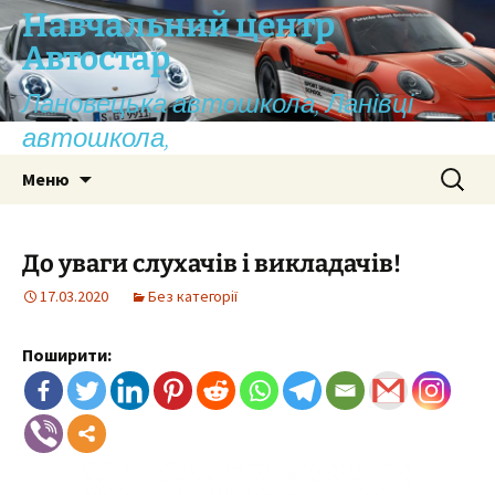
Перейти
Навчальний центр
до
Автостар
вмісту
Лановецька автошкола, Ланівці
автошкола,
Пошук:
Меню
До уваги слухачів і викладачів!
17.03.2020
Без категорії
Поширити: