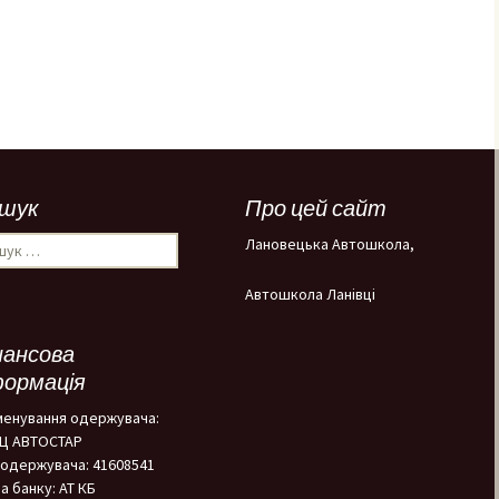
шук
Про цей сайт
ук:
Лановецька Автошкола,
Автошкола Ланівці
нансова
формація
менування одержувача:
НЦ АВТОСТАР
одержувача: 41608541
а банку: АТ КБ