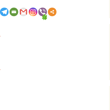
Які документи н
для заміни посв
водія?
Видача свідоцтв
допуск транспо
засобів до пере
ь
небезпечних ва
Видача свідоцт
ДОПНВ про підг
водія (із склада
іспитів)
ь
Видача свідоцтв
підготовку
уповноваженого
питань безпеки
перевезень
небезпечних ва
(із складенням і
Порядок здійсн
оптової та розд