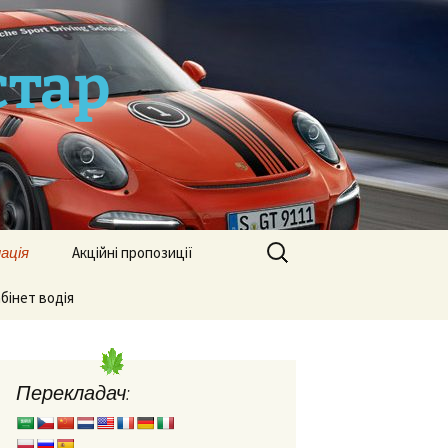
стар
Пошук:
ація
Акційні пропозиції
 та
бінет водія
ія
Перекладач:
дного
ія