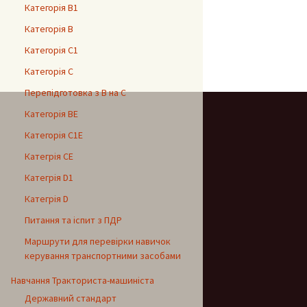
Категорія В1
Категорія В
Категорія С1
Категорія С
Перепідготовка з В на С
Категорія ВЕ
Категорія С1Е
Категрія СЕ
Категрія D1
Категрія D
Питання та іспит з ПДР
Маршрути для перевірки навичок
керування транспортними засобами
Навчання Тракториста-машиніста
Державний стандарт