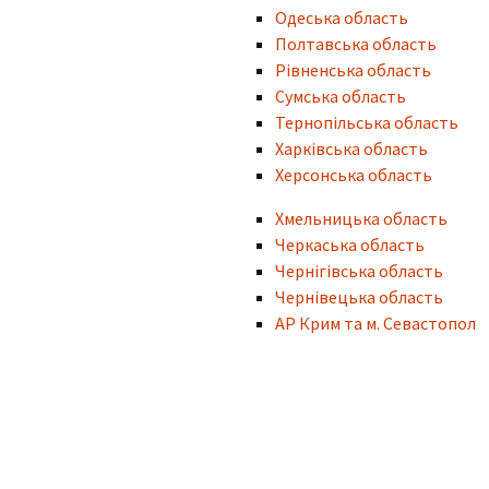
Одеська область
Категрія D1
Полтавська область
Рівненська область
Категрія D
Сумська область
Тернопільська область
Питання та іспит з ПДР
Харківська область
Херсонська область
Маршрути для
перевірки навичок
керування
Хмельницька область
транспортними
Черкаська область
засобами
Чернігівська область
Чернівецька область
АР Крим та м. Севастопол