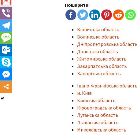
Поширити:
Категрія А1
Екзамен в ТСЦ
Категорія А
Вінницька область
Категорія В1
Волинська область
Дніпропетровська област
Категорія В
Донецька область
Житомирська область
Категорія С1
Закарпатська область
Запорізька область
Категорія С
Івано-Франківська област
Перепідготовка з В на С
м. Київ
Київська область
Категорія ВЕ
Кіровоградська область
Луганська область
Категорія С1Е
Львівська область
Миколаївська область
Категрія СЕ