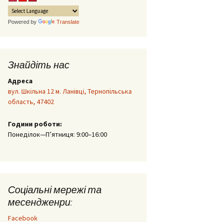
еобхідні
ідчення
Powered by
Translate
а про
ртних
Знайдіть нас
везення
нтажів
Адреса
вул. Шкільна 12 м. Ланівці, Тернопільська
ва
область, 47402
отовку
нням
Години роботи:
Понеділок—П’ятниця: 9:00–16:00
а про
 з
нтажів
спитів)
Соціальні мережі та
месендженри:
ення
рібної
Facebook