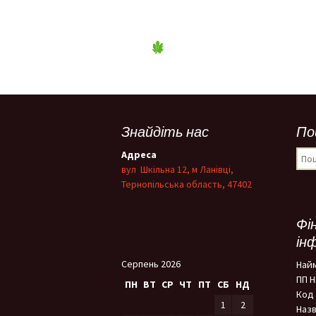
Знайдіть нас
По
Пош
Адреса
вул Шкільна 12, м Ланівці,
Тернопільська область, 47402
Фі
ін
Серпень 2026
Най
ПП 
ПН
ВТ
СР
ЧТ
ПТ
СБ
НД
Код 
1
2
Назв