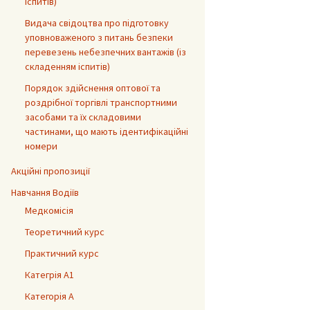
іспитів)
Видача свідоцтва про підготовку
уповноваженого з питань безпеки
перевезень небезпечних вантажів (із
складенням іспитів)
Порядок здійснення оптової та
роздрібної торгівлі транспортними
засобами та їх складовими
частинами, що мають ідентифікаційні
номери
Акційні пропозиції
Навчання Водіїв
Медкомісія
Теоретичний курс
Практичний курс
Категрія А1
Категорія А