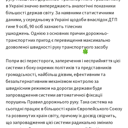
в Україні значно випереджають аналогічні показники
більшості держав світу. За наявними статистичними
даними, у середньому в Україні щодоби внаслідок ДТП
гине 9 осіб, 90 осіб зазнають тілесних
ушкоджень. Однією з основних причин дорожньо-
транспортних пригод є перевищення максимально
дозволеної швидкості руху транспортного засобу
Попри всі перестороги, заперечення і несприйняття цієї
системи з боку окремих політиків та представників
громадськості, найбільш дієвим, ефективним та
безальтернативним механізмом контролю за
швидкісним режимом на дорогах держави буде
запровадження системи автоматичної фіксації
порушень Правил дорожнього руху. Така система на
сьогодні працює в більшості країн Європейського Союзу
та розвинутих країн світу, причому їх досвід свідчить,
що запровадження цієї системи радикально змінило