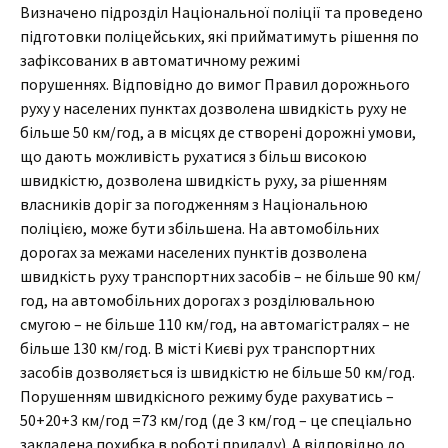
Визначено підрозділ Національної поліції та проведено
підготовки поліцейських, які прийматимуть рішення по
зафіксованих в автоматичному режимі
порушеннях. Відповідно до вимог Правил дорожнього
руху у населених пунктах дозволена швидкість руху не
більше 50 км/год, а в місцях де створені дорожні умови,
що дають можливість рухатися з більш високою
швидкістю, дозволена швидкість руху, за рішенням
власників доріг за погодженням з Національною
поліцією, може бути збільшена. На автомобільних
дорогах за межами населених пунктів дозволена
швидкість руху транспортних засобів – не більше 90 км/
год, на автомобільних дорогах з розділювальною
смугою – не більше 110 км/год, на автомагістралях – не
більше 130 км/год. В місті Києві рух транспортних
засобів дозволяється із швидкістю не більше 50 км/год.
Порушенням швидкісного режиму буде рахуватись –
50+20+3 км/год =73 км/год (де 3 км/год – це спеціально
закладена похибка в роботі приладу). А відповідно до