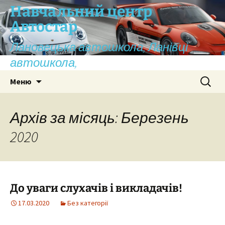
Перейти
Навчальний центр
до
Автостар
вмісту
Лановецька автошкола, Ланівці
автошкола,
Пошук:
Меню
Архів за місяць: Березень
2020
До уваги слухачів і викладачів!
17.03.2020
Без категорії