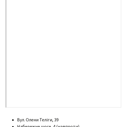
Вул. Олени Теліги, 39​
Набережне шосе, 4 (навпроти)