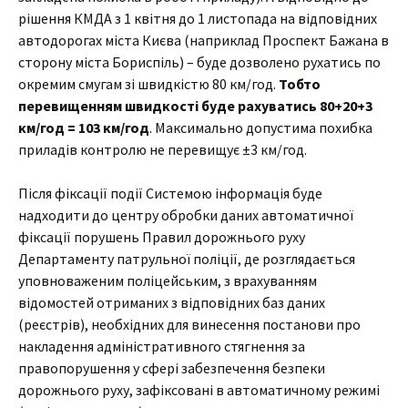
рішення КМДА з 1 квітня до 1 листопада на відповідних
автодорогах міста Києва (наприклад Проспект Бажана в
сторону міста Бориспіль) – буде дозволено рухатись по
окремим смугам зі швидкістю 80 км/год.
Тобто
перевищенням швидкості буде рахуватись 80+20+3
км/год = 103 км/год
. Максимально допустима похибка
приладів контролю не перевищує ±3 км/год.
Після фіксації події Системою інформація буде
надходити до центру обробки даних автоматичної
фіксації порушень Правил дорожнього руху
Департаменту патрульної поліції, де розглядається
уповноваженим поліцейським, з врахуванням
відомостей отриманих з відповідних баз даних
(реєстрів), необхідних для винесення постанови про
накладення адміністративного стягнення за
правопорушення у сфері забезпечення безпеки
дорожнього руху, зафіксовані в автоматичному режимі