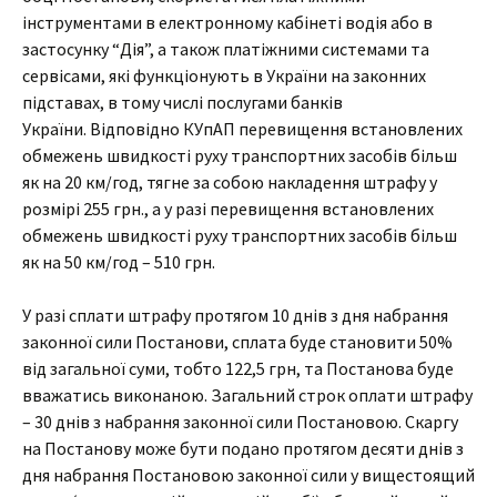
інструментами в електронному кабінеті водія або в
застосунку “Дія”, а також платіжними системами та
сервісами, які функціонують в України на законних
підставах, в тому числі послугами банків
України. Відповідно КУпАП перевищення встановлених
обмежень швидкості руху транспортних засобів більш
як на 20 км/год, тягне за собою накладення штрафу у
розмірі 255 грн., а у разі перевищення встановлених
обмежень швидкості руху транспортних засобів більш
як на 50 км/год – 510 грн.
У разі сплати штрафу протягом 10 днів з дня набрання
законної сили Постанови, сплата буде становити 50%
від загальної суми, тобто 122,5 грн, та Постанова буде
вважатись виконаною. Загальний строк оплати штрафу
– 30 днів з набрання законної сили Постановою. Скаргу
на Постанову може бути подано протягом десяти днів з
дня набрання Постановою законної сили у вищестоящий