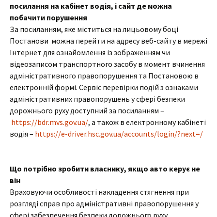
посилання на кабінет водія, і сайт де можна
побачити порушення
За посиланням, яке міститься на лицьовому боці
Постанови можна перейти на адресу веб-сайту в мережі
Інтернет для ознайомлення із зображенням чи
відеозаписом транспортного засобу в момент вчинення
адміністративного правопорушення та Постановою в
електронній формі. Сервіс перевірки подій з ознаками
адміністративних правопорушень у сфері безпеки
дорожнього руху доступний за посиланням –
https://bdr.mvs.gov.ua/
, а також в електронному кабінеті
водія –
https://e-driver.hsc.gov.ua/accounts/login/?next=/
Що потрібно зробити власнику, якщо авто керує не
він
Враховуючи особливості накладення стягнення при
розгляді справ про адміністративні правопорушення у
сфері забезпечення безпеки дорожнього руху,