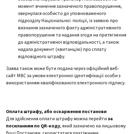
момент вчинення зазначеного правопорушення,
звернулася особисто до уповноваженого
підрозділу Національної поліції, із заявою про
визнання зазначеного факту адміністративного
правопорушення та надання згоди на притягнення
до адміністративної відповідальності, а також
надала документ (квитанцію) про сплату
відповідного штрафу.
Заява також може бути подана через офіційний веб-
сайт МВС за умови електронної ідентифікації особи з
використанням кваліфікованого електронного підпису.
Оплата штрафу, або оскарження постанови
Для здійснення оплати штрафу можна перейти
за
посиланням по QR-коду
, який зазначено на лицьовому
боці Постанови, скористатися платіжними