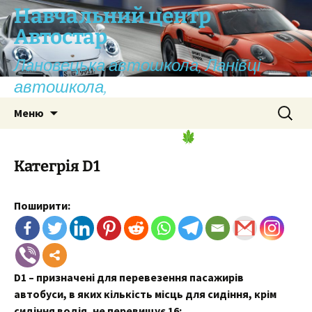
Перейти
Навчальний центр
до
Автостар
вмісту
Лановецька автошкола, Ланівці
автошкола,
Пошук:
Меню
Категрія D1
Поширити:
D1 – призначені для перевезення пасажирів
автобуси, в яких кількість місць для сидіння, крім
сидіння водія, не перевищує 16;