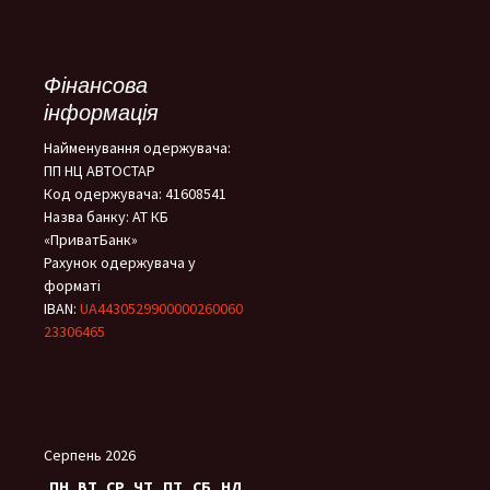
Фінансова
інформація
Найменування одержувача:
ПП НЦ АВТОСТАР
Код одержувача: 41608541
Назва банку: АТ КБ
«ПриватБанк»
Рахунок одержувача у
форматі
IBAN:
UA4430529900000260060
23306465
Серпень 2026
ПН
ВТ
СР
ЧТ
ПТ
СБ
НД