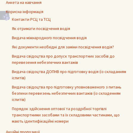
Анкета на навчання
Корисна інформація
Контакти РСЦ та ТСЦ
Як отримати посвідчення водія
Видача міжнародного посвідчення водія
Які документи необхідні для заміни посвідчення водія?
Видача свідоцтва про допуск транспортних засобів до
перевезення небезпечних вантажів
Видача свідоцтва ДОПНВ про підготовку водія (із складанням
іспитів)
Видача свідоцтва про підготовку уповноваженого з питань
безпеки перевезень небезпечних вантажів (із складенням
іспитів)
Порядок здійснення оптової та роздрібної торгівлі
транспортними засобами та їх складовими частинами, що
мають ідентифікаційні номери
Акційні пропозиції