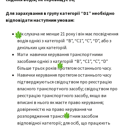
Для зарахування в групу категорії “D1” необхідно
відповідати наступним умовам:
Вік слухача не менше 21 року і він має посвідчення
водія однієї з категорій “В”, “С1”, “С”, “D”, або з
декільких цих категорій.
Мати навички керування транспортними
засобами однієї з категорій “В”, “С1”, “С”, “D”
більше трьох років протягом останнього часу.
Навички керування протягом останнього часу
підтверджуються свідоцтвом про реєстрацію
власного транспортного засобу; свідоцтвом про
реєстрацію транспортного засобу, якщо ви
вписані в нього як маєте право керування;
довіренністю на право керування чи
розпорядження транспортним засобом
відповідної категорії; для осіб, що працюють