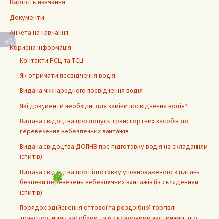
Вартість навчання
Документи
Анкета на навчання
Корисна інформація
Контакти РСЦ та ТСЦ
Як отримати посвідчення водія
Видача міжнародного посвідчення водія
Які документи необхідні для заміни посвідчення водія?
Видача свідоцтва про допуск транспортних засобів до
перевезення небезпечних вантажів
Видача свідоцтва ДОПНВ про підготовку водія (із складанням
іспитів)
Видача свідоцтва про підготовку уповноваженого з питань
безпеки перевезень небезпечних вантажів (із складенням
іспитів)
Порядок здійснення оптової та роздрібної торгівлі
транспортними засобами та їх складовими частинами, що