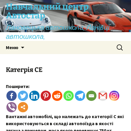
Перейти
Навчальний центр
до
Автостар
вмісту
Лановецька автошкола, Ланівці
автошкола,
Пошук:
Меню
Категрія СЕ
Поширити:
Вантажні автомобілі, що належать до категорії С які
використовуються в складі автопоїзда в якості
тягача з причепом, маса якого перевищує 750 кг.