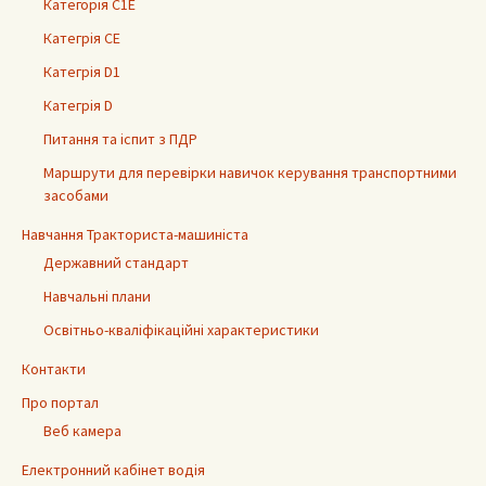
Категорія С1Е
Категрія СЕ
Категрія D1
Категрія D
Питання та іспит з ПДР
Маршрути для перевірки навичок керування транспортними
засобами
Навчання Тракториста-машиніста
Державний стандарт
Навчальні плани
Освітньо-кваліфікаційні характеристики
Контакти
Про портал
Веб камера
Електронний кабінет водія