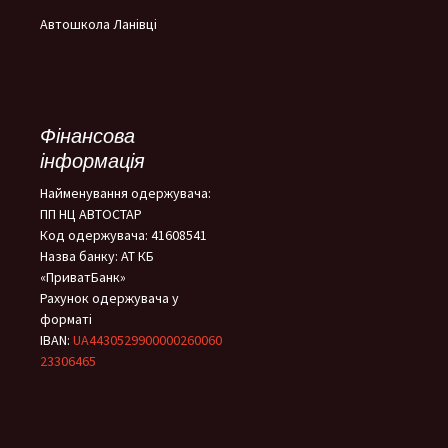
Автошкола Ланівці
Фінансова
інформація
Найменування одержувача:
ПП НЦ АВТОСТАР
Код одержувача: 41608541
Назва банку: АТ КБ
«ПриватБанк»
Рахунок одержувача у
форматі
IBAN:
UA4430529900000260060
23306465