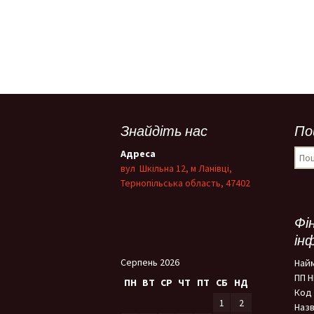
Знайдіть нас
По
Пош
Адреса
вул Шкільна 12, м Ланівці,
Тернопільська область, 47402
Фі
ін
Серпень 2026
Най
ПП 
ПН
ВТ
СР
ЧТ
ПТ
СБ
НД
Код 
1
2
Назв