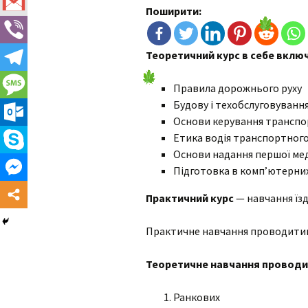
Поширити:
Категрія А1
Екзамен в ТСЦ
Категорія А
Теоретичний курс в себе включ
Категорія В1
Правила дорожнього руху
Будову і техобслуговуванн
Категорія В
Основи керування транспо
Етика водія транспортного
Категорія С1
Основи надання першої ме
Підготовка в комп’ютерних
Категорія С
Практичний курс
— навчання їзд
Перепідготовка з В на С
Практичне навчання проводитим
Категорія ВЕ
Теоретичне навчання проводит
Категорія С1Е
Ранкових
Категрія СЕ