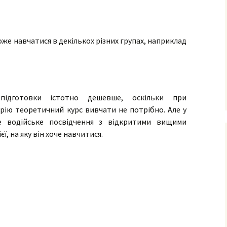
засобами та їх
складовими час
що мають
ідентифікаційні
же навчатися в декількох різних групах, наприклад
епідготовки істотно дешевше, оскільки при
рію теоретичний курс вивчати не потрібно. Але у
е водійське посвідчення з відкритими вищими
ї, на яку він хоче навчитися.