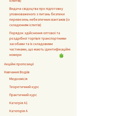
іспитів)
Видача свідоцтва про підготовку
уповноваженого з питань безпеки
перевезень небезпечних вантажів (із
складенням іспитів)
Порядок здійснення оптової та
роздрібної торгівлі транспортними
засобами та їх складовими
частинами, що мають ідентифікаційні
номери
Акційні пропозиції
Навчання Водіїв
Медкомісія
Теоретичний курс
Практичний курс
Категрія А1
Категорія А