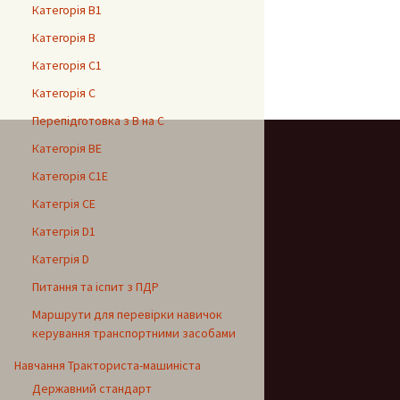
Категорія В1
Категорія В
Категорія С1
Категорія С
Перепідготовка з В на С
Категорія ВЕ
Категорія С1Е
Категрія СЕ
Категрія D1
Категрія D
Питання та іспит з ПДР
Маршрути для перевірки навичок
керування транспортними засобами
Навчання Тракториста-машиніста
Державний стандарт