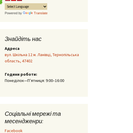
еобхідні
ідчення
Powered by
Translate
а про
ртних
везення
Знайдіть нас
нтажів
Адреса
ва
вул. Шкільна 12 м. Ланівці, Тернопільська
отовку
область, 47402
нням
Години роботи:
а про
Понеділок—П’ятниця: 9:00–16:00
 з
нтажів
спитів)
Соціальні мережі та
ення
месендженри:
рібної
ортними
Facebook