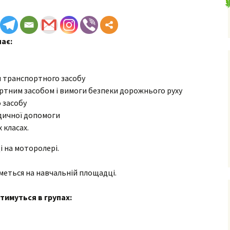
Які документи н
для заміни посв
водія?
ає:
Видача свідоцтв
допуск транспо
засобів до пере
небезпечних ва
я транспортного засобу
ртним засобом і вимоги безпеки дорожнього руху
Видача свідоцт
ДОПНВ про підг
 засобу
водія (із склада
дичної допомоги
іспитів)
 класах.
Видача свідоцтв
підготовку
і на моторолері.
уповноваженого
питань безпеки
перевезень
еться на навчальній площадці.
небезпечних ва
(із складенням і
имуться в групах:
Порядок здійсн
оптової та розд
торгівлі трансп