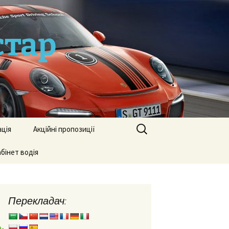
стар
Пошук:
ація
Акційні пропозиції
а ТСЦ
бінет водія
ія
Перекладач:
дного
ія