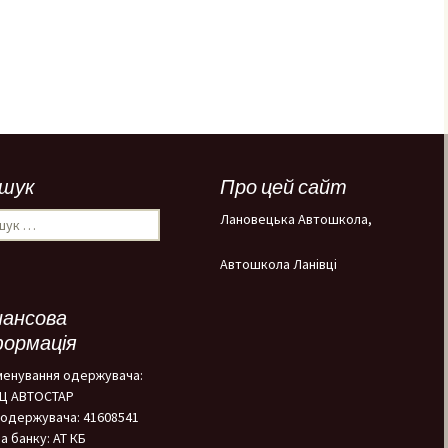
шук
Про цей сайт
ук:
Лановецька Автошкола,
Автошкола Ланівці
нансова
формація
менування одержувача:
НЦ АВТОСТАР
одержувача: 41608541
а банку: АТ КБ