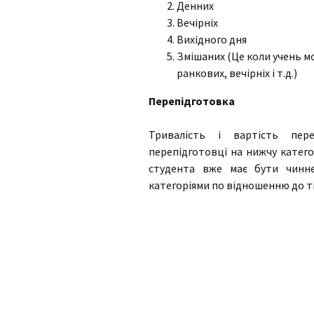
Денних
Категрія D1
Вечірніх
Вихідного дня
Категрія D
Змішаних (Це коли учень мо
ранкових, вечірніх і т.д.)
Питання та іспит з ПДР
Перепідготовка
Маршрути для
перевірки навичок
Тривалість і вартість пер
керування
транспортними
перепідготовці на нижчу катего
засобами
студента вже має бути чинн
категоріями по відношенню до тіє