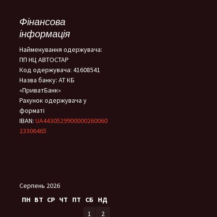
Фінансова
інформація
Найменування одержувача:
ПП НЦ АВТОСТАР
Код одержувача: 41608541
Назва банку: АТ КБ
«ПриватБанк»
Рахунок одержувача у
форматі
IBAN:
UA4430529900000260060
23306465
Серпень 2026
ПН
ВТ
СР
ЧТ
ПТ
СБ
НД
1
2