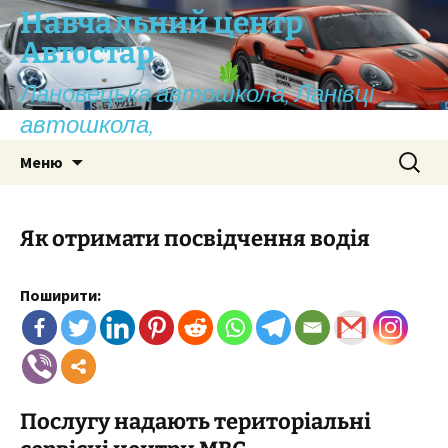
Перейти
Навчальний центр
до
Автостар
вмісту
Лановецька автошкола, Ланівці
автошкола,
Пошук:
Меню
Як отримати посвідчення водія
Поширити:
Послугу надають територіальні