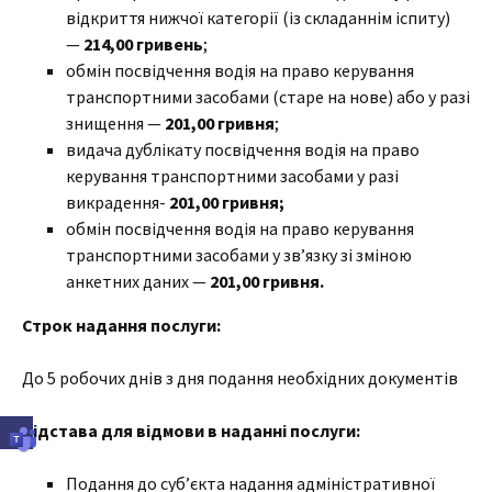
відкриття нижчої категорії (із складаннім іспиту)
—
214,00 гривень
;
обмін посвідчення водія на право керування
транспортними засобами (старе на нове) або у разі
знищення —
201,00 гривня
;
видача дублікату посвідчення водія на право
керування транспортними засобами у разі
викрадення-
201,00 гривня;
обмін посвідчення водія на право керування
транспортними засобами у зв’язку зі зміною
анкетних даних —
201,00 гривня.
Строк надання послуги:
До 5 робочих днів з дня подання необхідних документів
Підстава для відмови в наданні послуги:
Подання до суб’єкта надання адміністративної