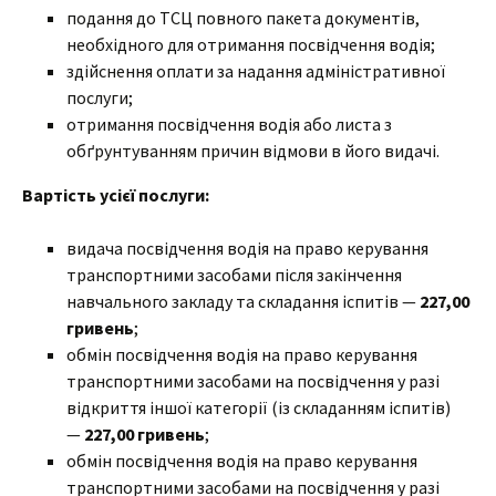
подання до ТСЦ повного пакета документів,
необхідного для отримання посвідчення водія;
здійснення оплати за надання адміністративної
послуги;
отримання посвідчення водія або листа з
обґрунтуванням причин відмови в його видачі.
Вартість усієї послуги:
видача посвідчення водія на право керування
транспортними засобами після закінчення
навчального закладу та складання іспитів —
227,00
гривень
;
обмін посвідчення водія на право керування
транспортними засобами на посвідчення у разі
відкриття іншої категорії (із складанням іспитів)
—
227,00 гривень
;
обмін посвідчення водія на право керування
транспортними засобами на посвідчення у разі