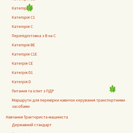
Категорія В
Категорія С1
Категорія С
Перепідготовка з В на С
Категорія ВЕ
Категорія С1Е
Категрія СЕ
Категрія D1
Категрія D
Питання та іспит з ПДР
Маршрути для перевірки навичок керування транспортними
засобами
Навчання Тракториста-машиніста
Державний стандарт