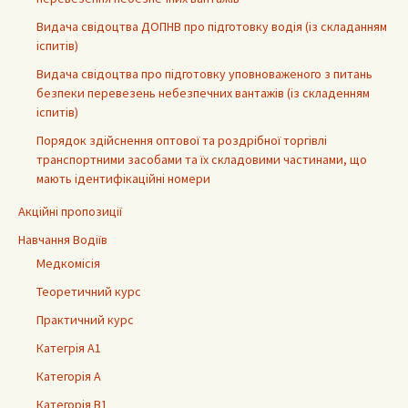
Видача свідоцтва ДОПНВ про підготовку водія (із складанням
іспитів)
Видача свідоцтва про підготовку уповноваженого з питань
безпеки перевезень небезпечних вантажів (із складенням
іспитів)
Порядок здійснення оптової та роздрібної торгівлі
транспортними засобами та їх складовими частинами, що
мають ідентифікаційні номери
Акційні пропозиції
Навчання Водіїв
Медкомісія
Теоретичний курс
Практичний курс
Категрія А1
Категорія А
Категорія В1