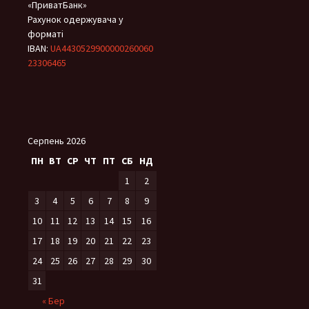
«ПриватБанк»
Рахунок одержувача у
форматі
IBAN:
UA4430529900000260060
23306465
Серпень 2026
ПН
ВТ
СР
ЧТ
ПТ
СБ
НД
1
2
3
4
5
6
7
8
9
10
11
12
13
14
15
16
17
18
19
20
21
22
23
24
25
26
27
28
29
30
31
« Бер