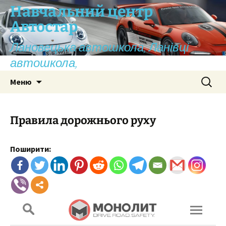
Перейти
Навчальний центр
до
Автостар
вмісту
Лановецька автошкола, Ланівці
автошкола,
Пошук:
Меню
Правила дорожнього руху
Поширити: