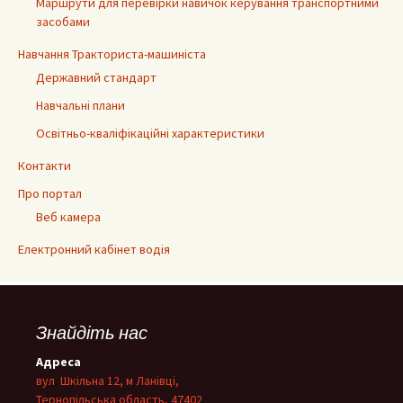
Маршрути для перевірки навичок керування транспортними
засобами
Навчання Тракториста-машиніста
Державний стандарт
Навчальні плани
Освітньо-кваліфікаційні характеристики
Контакти
Про портал
Веб камера
Електронний кабінет водія
Знайдіть нас
Адреса
вул Шкільна 12, м Ланівці,
Тернопільська область, 47402