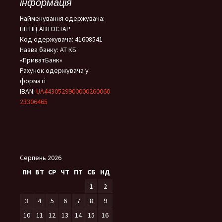
інформація
Найменування одержувача:
ПП НЦ АВТОСТАР
Код одержувача: 41608541
Назва банку: АТ КБ
«ПриватБанк»
Рахунок одержувача у
форматі
IBAN:
UA4430529900000260060
23306465
Серпень 2026
ПН
ВТ
СР
ЧТ
ПТ
СБ
НД
1
2
3
4
5
6
7
8
9
10
11
12
13
14
15
16